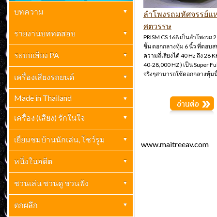
บทความ
ลำโพงรถมหัศจรรย์แห
ศตวรรษ
เครื่องเสียงบ้าน
รายงานบททดสอบ
(261)
PRISM CS 168 เป็นลำโพงรถ 
ชิ้น ดอกกลางทุ้ม 6 นิ้ว ที่ตอบ
ปกิณกะ
เครื่องเสียงบ้าน
ระบบเสียง PA
(70)
(69)
ความถี่เสียงได้ 40 Hz ถึง 28 K
40-28,000 HZ ) เป็น Super Fu
จริงๆสามารถใช้ดอกกลางทุ้มนี
กะเทาะเปลือกวงการเครื่องเสียง
เครื่องเสียงรถยนต์
เครื่องเสียง PA
เครื่องเสียงรถยนต์
(23)
(2)
ไฮเอ็นด์
(10)
Made in Thailand
บทความเครื่องเสียงรถยนต์
(41)
Made In Thailand
(6)
เครื่อง (เสียง) รักในใจ
เยี่ยมชมบ้านนักเล่น, โชว์รูม
www.maitreeav.com
เยี่ยมชมบ้านนักเล่น
หนึ่งในอดีต
(1)
ย้อนรอยอดีค-อดีตคำนึง
ชวนเล่น ชวนดู ชวนฟัง
(3)
ชวนเล่น ชวนดู ชวนฟัง
ตกผลึก
(7)