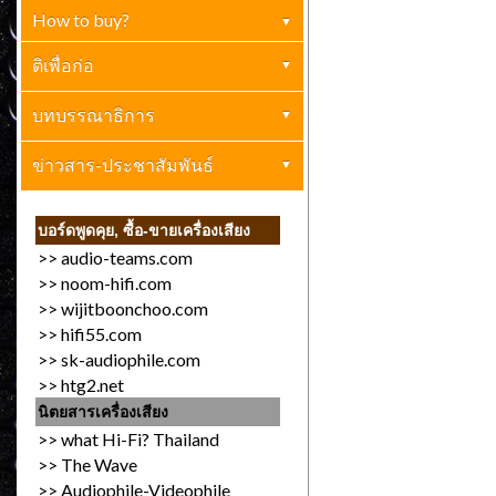
How to buy?
ตกผลึก
(4)
เครื่องเสียงบ้าน
ติเพื่อก่อ
(1)
ปกิณกะ
เครื่องเสียงทั่วไป
บทบรรณาธิการ
(0)
(1)
การตลาด (ขายให้เป็น)
อ.ไมตรี ทรัพย์เอนกสันติ
ข่าวสาร-ประชาสัมพันธ์
(2)
(0)
ข่าวประกาศทั่วไป
(13)
บอร์ดพูดคุย, ซื้อ-ขายเครื่องเสียง
>>
audio-teams.com
งานเครื่องเสียง
(9)
>>
noom-hifi.com
>>
wijitboonchoo.com
>>
hifi55.com
>>
sk-audiophile.com
>>
htg2.net
นิตยสารเครื่องเสียง
>>
what Hi-Fi? Thailand
>>
The Wave
>>
Audiophile-Videophile