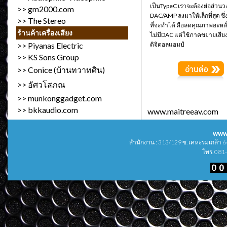
เป็นTypeC เราจะต้องย่อส่วนว
>>
gm2000.com
DAC/AMP ลงมาให้เล็กที่สุด ซึ
>>
The Stereo
ที่จะทำได้ คือลดคุณภาพอะหลั่
ร้านค้าเครื่องเสียง
ไม่มีDAC แต่ใช้ภาคขยายเสียง
>>
Piyanas Electric
ดิจิตอลแอมป์
>>
KS Sons Group
>>
Conice (บ้านทวาทศิน)
>>
อัศวโสภณ
>>
munkonggadget.com
>>
bkkaudio.com
www.maitreeav.com
www
สำนักงาน : 313/129 ซ. เคหะร่มเกล้า
โทร. 081