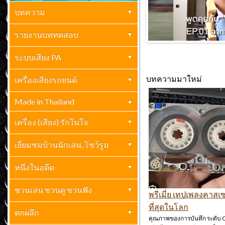
บทความ
เครื่องเสียงบ้าน
รายงานบททดสอบ
(261)
ปกิณกะ
เครื่องเสียงบ้าน
ระบบเสียง PA
(70)
(69)
บทความมาใหม่
กะเทาะเปลือกวงการเครื่องเสียง
เครื่องเสียงรถยนต์
เครื่องเสียง PA
เครื่องเสียงรถยนต์
(23)
(2)
ไฮเอ็นด์
(10)
Made in Thailand
บทความเครื่องเสียงรถยนต์
(41)
Made In Thailand
(6)
เครื่อง (เสียง) รักในใจ
เยี่ยมชมบ้านนักเล่น, โชว์รูม
เยี่ยมชมบ้านนักเล่น
หนึ่งในอดีต
(1)
ย้อนรอยอดีค-อดีตคำนึง
ชวนเล่น ชวนดู ชวนฟัง
(3)
พรีเมี่ย เทปเพลงคาสเซท
ที่สุดในโลก
ชวนเล่น ชวนดู ชวนฟัง
ตกผลึก
(7)
คุณภาพของการบันทึก ระดับ 