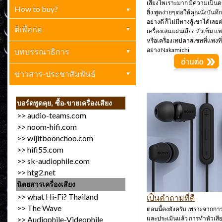
เสียงไพเราะมาก มีความเป็นด
How to buy?
ตกผลึก
(4)
ยิ่ง พูดง่ายๆ ต่อให้คุณนั่งบันทึ
อย่างดี ก็ไม่มีทางสู้เขาได้เลยต
เครื่องเสียงบ้าน
ติเพื่อก่อ
(1)
เครื่องเล่นแผ่นเสียง หัวเข็ม 
หรือเครื่องเทปคาสเซทที่แพงท
อย่าง Nakamichi
ปกิณกะ
เครื่องเสียงทั่วไป
บทบรรณาธิการ
(0)
(1)
การตลาด (ขายให้เป็น)
อ.ไมตรี ทรัพย์เอนกสันติ
ข่าวสาร-ประชาสัมพันธ์
(2)
(0)
ข่าวประกาศทั่วไป
(13)
บอร์ดพูดคุย, ซื้อ-ขายเครื่องเสียง
>>
audio-teams.com
งานเครื่องเสียง
(9)
>>
noom-hifi.com
>>
wijitboonchoo.com
>>
hifi55.com
>>
sk-audiophile.com
>>
htg2.net
นิตยสารเครื่องเสียง
>>
what Hi-Fi? Thailand
เป็นคำถามที่ดี
>>
The Wave
ตอนนี้คงยังครับ เพราะจากกา
>>
Audiophile-Videophile
และประเมินแล้ว การทำหัวเสี